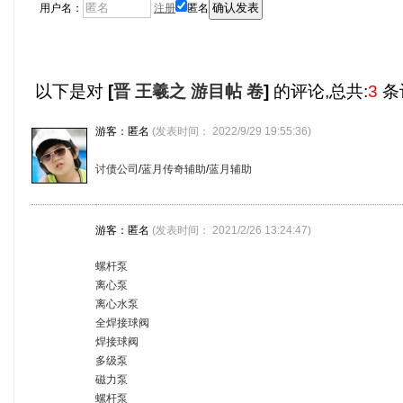
用户名：
注册
匿名
以下是对
[
晋 王羲之 游目帖 卷
]
的评论,总共:
3
条
游客：匿名
(发表时间： 2022/9/29 19:55:36)
讨债公司
/
蓝月传奇辅助
/
蓝月辅助
游客：匿名
(发表时间： 2021/2/26 13:24:47)
螺杆泵
离心泵
离心水泵
全焊接球阀
焊接球阀
多级泵
磁力泵
螺杆泵