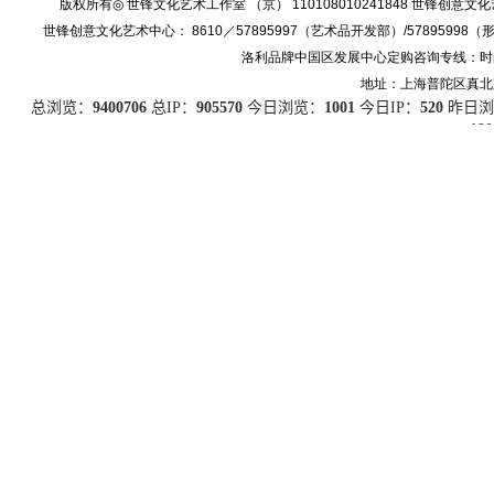
版权所有◎ 世锋文化艺术工作室 （京） 110108010241848 世
世锋创意文化艺术中心： 8610／57895997（艺术品开发部）/57895998（形象设
洛利品牌中国区发展中心定购咨询专线：时尚产品86
地址：上海普陀区真北路91