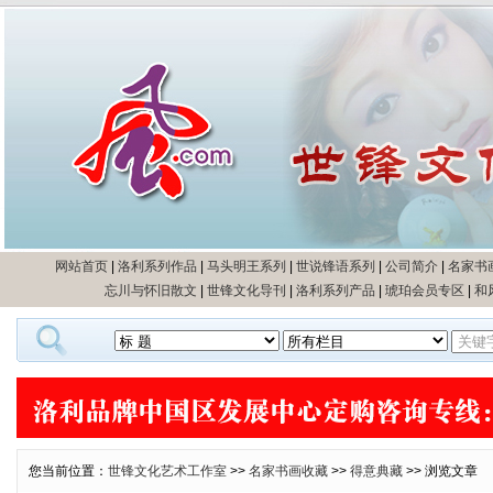
网站首页
|
洛利系列作品
|
马头明王系列
|
世说锋语系列
|
公司简介
|
名家书
忘川与怀旧散文
|
世锋文化导刊
|
洛利系列产品
|
琥珀会员专区
|
和
您当前位置：
世锋文化艺术工作室
>>
名家书画收藏
>>
得意典藏
>> 浏览文章