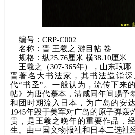
编号：
CRP-C002
名称：晋 王羲之 游目帖 卷
规格：纵
25.76
厘米 横
38.10
厘米
王羲之（
307-365
年），山东琅琊
晋著名大书法家，其书法造诣深
代
“
书圣
”
。一般认为，流传下来
帖》为唐代摹本，清咸同年间赐予
和团时期流入日本，为广岛的安
1945
年毁于美军对广岛的原子弹轰
贵，是王羲之晚年的重要作品，
生。由中国文物报社和日本二选社