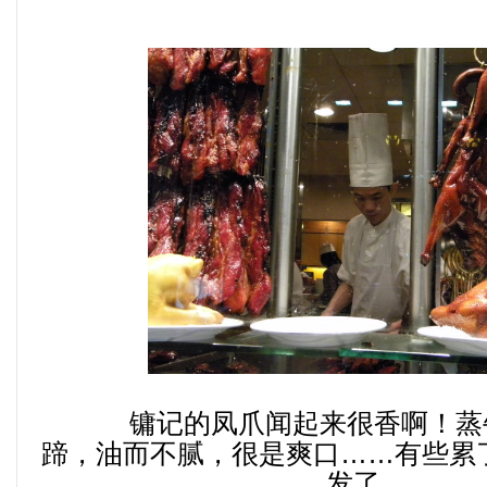
镛记的凤爪闻起来很香啊！蒸
蹄，油而不腻，很是爽口……有些累
发了