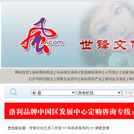
网站首页
|
洛利系列作品
|
马头明王系列
|
世说锋语系列
|
公司简介
|
名家书
忘川与怀旧散文
|
世锋文化导刊
|
洛利系列产品
|
琥珀会员专区
|
和
您当前位置：
世锋文化艺术工作室
>>
和风美食系列
>> 浏览文章