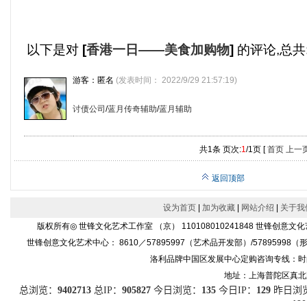
以下是对
[
香港一日——美食加购物
]
的评论,总共
游客：匿名
(发表时间： 2022/9/29 21:57:19)
讨债公司
/
蓝月传奇辅助
/
蓝月辅助
共1条 页次:
1
/1页 [
首页
上一
返回顶部
设为首页
|
加为收藏
|
网站介绍
|
关于我
版权所有◎ 世锋文化艺术工作室 （京） 110108010241848 世
世锋创意文化艺术中心： 8610／57895997（艺术品开发部）/57895998（形象设
洛利品牌中国区发展中心定购咨询专线：时尚产品86
地址：上海普陀区真北路91