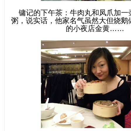
镛记的下午茶：牛肉丸和凤爪加一
粥，说实话，他家名气虽然大但烧鹅
的小夜店金黄……