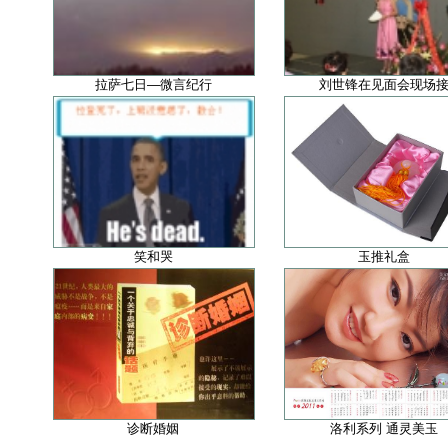
拉萨七日—微言纪行
刘世锋在见面会现场
笑和哭
玉推礼盒
诊断婚姻
洛利系列 通灵美玉