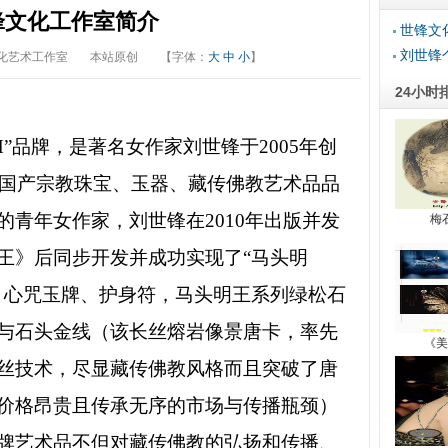
锋文化工作室简介
世锋文
刘世锋
化艺术工作室
本站原创
【字体：
大
中
小
】
24小时
GH”品牌，是著名女作家刘世锋于2005年创
营的国产宗教珠宝、玉器、藏传佛教艺术品品
的青年女作家，刘世锋在2010年出版并发
梅
王》后同步开发并成功实现了“马头明
、心咒玉牌、护身符，马头明王系列绿松石
与石头金线（该长丝熔岩像景唐卡，率先
《美
丝技术，尽显藏传佛教风格而且突破了唐
价格昂贵且传承无序的市场与传播瓶颈）
牌艺术品不但对藏传佛教的弘扬和传播、