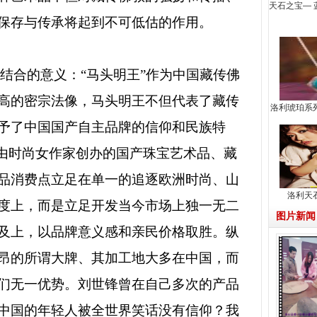
天石之宝—
保存与传承将起到不可低估的作用。
相结合的意义：“马头明王”作为中国藏传佛
高的密宗法像，马头明王不但代表了藏传
洛利琥珀系
予了中国国产自主品牌的信仰和民族特
个由时尚女作家创办的国产珠宝艺术品、藏
品消费点立足在单一的追逐欧洲时尚、山
洛利天
度上，而是立足开发当今市场上独一无二
图片新闻
及上，以品牌意义感和亲民价格取胜。纵
昂的所谓大牌、其加工地大多在中国，而
们无一优势。刘世锋曾在自己多次的产品
中国的年轻人被全世界笑话没有信仰？我