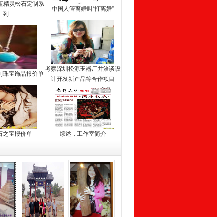
 蓝精灵松石定制系
中国人管离婚叫“打离婚”
列
考察深圳松源玉器厂并洽谈设
列珠宝饰品报价单
计开发新产品等合作项目
石之宝报价单
综述，工作室简介