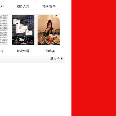
家刘
创办人刘
懒回顾 半
就这
世说锋语
《和风美
进入论坛