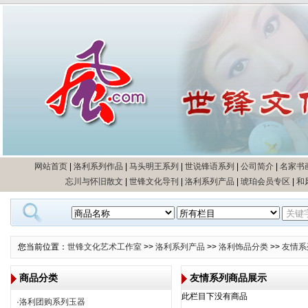
网站首页
|
洛利系列作品
|
马头明王系列
|
世说锋语系列
|
公司简介
|
名家书
忘川与怀旧散文
|
世锋文化导刊
|
洛利系列产品
|
琥珀会员专区
|
和
您当前位置：
世锋文化艺术工作室
>>
洛利系列产品
>>
洛利饰品分类
>>
友情系
商品分类
友情系列商品展示
此栏目下没有商品
·
洛利团购系列玉器