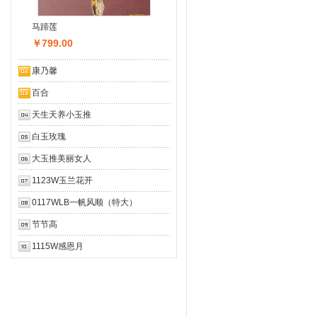
马蹄莲
￥799.00
康乃馨
百合
天生天养小玉推
白玉玫瑰
大玉推美丽女人
1123W玉兰花开
0117WLB一帆风顺（特大）
节节高
1115W感恩月