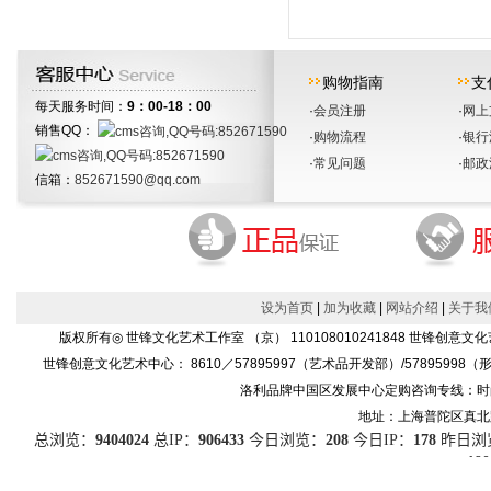
购物指南
支
每天服务时间：
9：00-18：00
·
会员注册
·
网上
销售QQ：
·
购物流程
·
银行
·
常见问题
·
邮政
信箱：
852671590@qq.com
设为首页
|
加为收藏
|
网站介绍
|
关于我
版权所有◎ 世锋文化艺术工作室 （京） 110108010241848 世
世锋创意文化艺术中心： 8610／57895997（艺术品开发部）/57895998（形象设
洛利品牌中国区发展中心定购咨询专线：时尚产品86
地址：上海普陀区真北路91