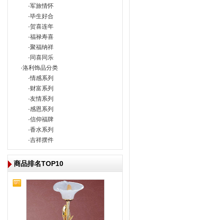
·
军旅情怀
·
毕生好合
·
贺喜连年
·
福禄寿喜
·
聚福纳祥
·
同喜同乐
·
洛利饰品分类
·
情感系列
·
财富系列
·
友情系列
·
感恩系列
·
信仰福牌
·
香水系列
·
吉祥摆件
商品排名TOP10