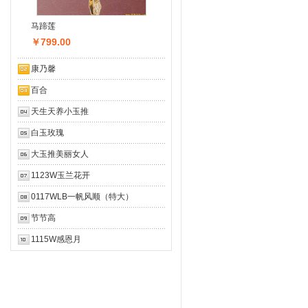
马蹄莲
￥799.00
康乃馨
百合
天生天养小玉推
白玉玫瑰
大玉推美丽女人
1123W玉兰花开
0117WLB一帆风顺（特大）
节节高
1115W感恩月