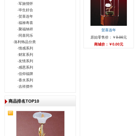
·
军旅情怀
·
毕生好合
·
贺喜连年
·
福禄寿喜
·
聚福纳祥
贺喜连年
·
同喜同乐
原始零售价：￥
0.00
元
·
洛利饰品分类
商城价：￥0.00元
·
情感系列
·
财富系列
·
友情系列
·
感恩系列
·
信仰福牌
·
香水系列
·
吉祥摆件
商品排名TOP10