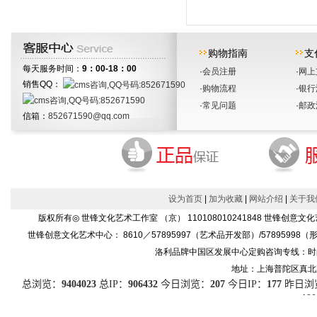
购物指南
支
每天服务时间：
9：00-18：00
·
会员注册
·
网上
销售QQ：
·
购物流程
·
银行
·
常见问题
·
邮政
信箱：
852671590@qq.com
设为首页
|
加为收藏
|
网站介绍
|
关于我
版权所有◎ 世锋文化艺术工作室 （京） 110108010241848 世
世锋创意文化艺术中心： 8610／57895997（艺术品开发部）/57895998（形象设
洛利品牌中国区发展中心定购咨询专线：时尚产品86
地址：上海普陀区真北路91