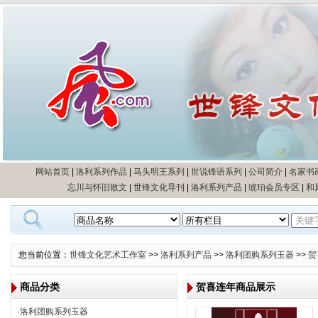
网站首页
|
洛利系列作品
|
马头明王系列
|
世说锋语系列
|
公司简介
|
名家书
忘川与怀旧散文
|
世锋文化导刊
|
洛利系列产品
|
琥珀会员专区
|
和
您当前位置：
世锋文化艺术工作室
>>
洛利系列产品
>>
洛利团购系列玉器
>>
贺
商品分类
贺喜连年商品展示
·
洛利团购系列玉器