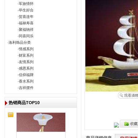
 ·
军旅情怀
 ·
毕生好合
 ·
贺喜连年
 ·
福禄寿喜
 ·
聚福纳祥
 ·
同喜同乐
 ·
洛利饰品分类
 ·
情感系列
 ·
财富系列
 ·
友情系列
 ·
感恩系列
 ·
信仰福牌
 ·
香水系列
 ·
吉祥摆件
 热销商品TOP10