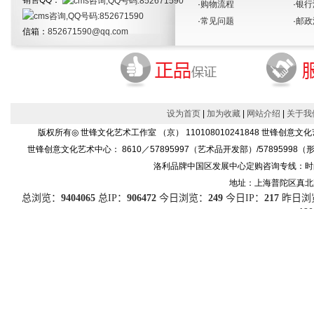
销售QQ：
·
购物流程
·
银行
·
常见问题
·
邮政
信箱：
852671590@qq.com
设为首页
|
加为收藏
|
网站介绍
|
关于我
版权所有◎ 世锋文化艺术工作室 （京） 110108010241848 世
世锋创意文化艺术中心： 8610／57895997（艺术品开发部）/57895998（形象设
洛利品牌中国区发展中心定购咨询专线：时尚产品86
地址：上海普陀区真北路91