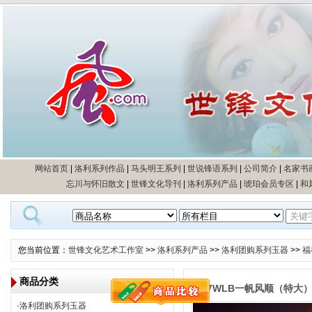
网站首页
|
洛利系列作品
|
马头明王系列
|
世说锋语系列
|
公司简介
|
名家书
忘川与怀旧散文
|
世锋文化导刊
|
洛利系列产品
|
琥珀会员专区
|
和
 您当前位置：
世锋文化艺术工作室
>>
洛利系列产品
>>
洛利团购系列玉器
>>
福
 商品分类
 0117WLB一帆风顺（特大
·
洛利团购系列玉器