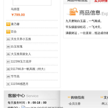
 商品详细信息
 宝贝详情
马蹄莲
￥799.00
 九天磨制白玉蕊，一气顺成。
 康乃馨
 竿头镶嵌绿松石，一飞冲天。
 百合
 满载财运，一往直前，抵达成功
 天生天养小玉推
 白玉玫瑰
 大玉推美丽女人
 1123W玉兰花开
 0117WLB一帆风顺（特大）
 节节高
 1115W感恩月
购物指南
支
 每天服务时间：
9：00-18：00
·
会员注册
·
网上