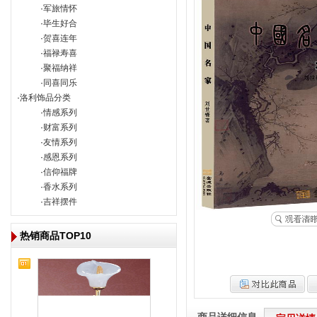
 ·
军旅情怀
 ·
毕生好合
 ·
贺喜连年
 ·
福禄寿喜
 ·
聚福纳祥
 ·
同喜同乐
 ·
洛利饰品分类
 ·
情感系列
 ·
财富系列
 ·
友情系列
 ·
感恩系列
 ·
信仰福牌
 ·
香水系列
 ·
吉祥摆件
 热销商品TOP10