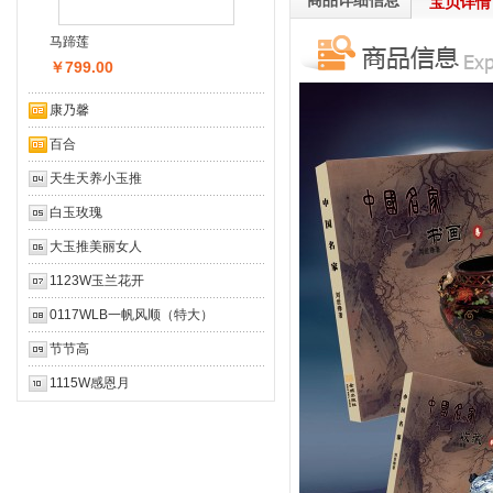
 商品详细信息
 宝贝详情
马蹄莲
￥799.00
 康乃馨
 百合
 天生天养小玉推
 白玉玫瑰
 大玉推美丽女人
 1123W玉兰花开
 0117WLB一帆风顺（特大）
 节节高
 1115W感恩月