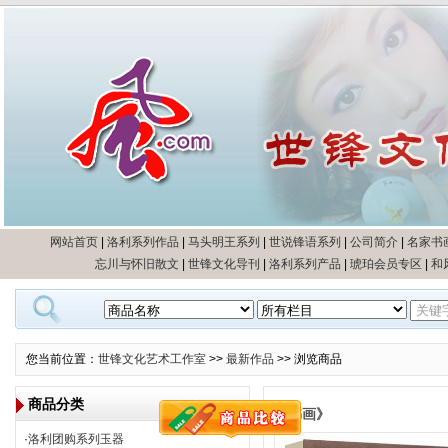
网站首页
|
洛利系列作品
|
马头明王系列
|
世说锋语系列
|
公司简介
|
名家书
忘川与怀旧散文
|
世锋文化导刊
|
洛利系列产品
|
琥珀会员专区
|
和
 您当前位置：
世锋文化艺术工作室
>>
最新作品
 >> 浏览商品
 商品分类
 《书画》
·
洛利团购系列玉器